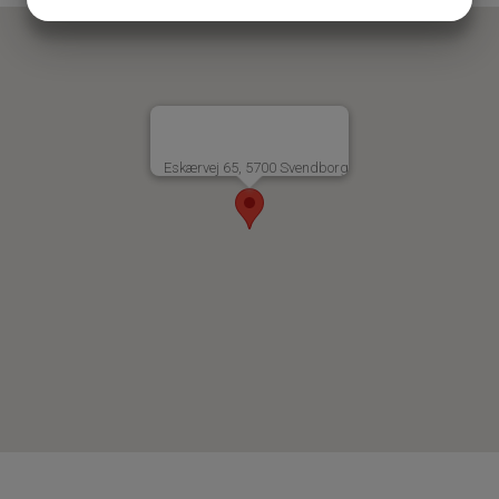
JA
NEJ
JA
NEJ
MARKETING
STATISTIK
Eskærvej 65, 5700 Svendborg