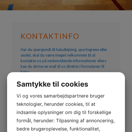
KONTAKTINFO
Har du spørgsmål til haludlejning, sportsgrene eller
andet, skal du være meget velkommen til at
kontakte os på nedenstående informationer ellers
kan du skrive en mail til os direkte i formularen til
højre.
Samtykke til cookies
TAASINGEHALLEN
ESKÆRVEJ 65
5700 SVENDBORG
Vi og vores samarbejdspartnere bruger
DANMARK
teknologier, herunder cookies, til at
indsamle oplysninger om dig til forskellige
TLF:
28605572
MAIL:
TAASINGEHALLEN@GMAIL.COM
formål, herunder: Tilpasning af annoncering,
bedre brugeroplevelse, funktionalitet,