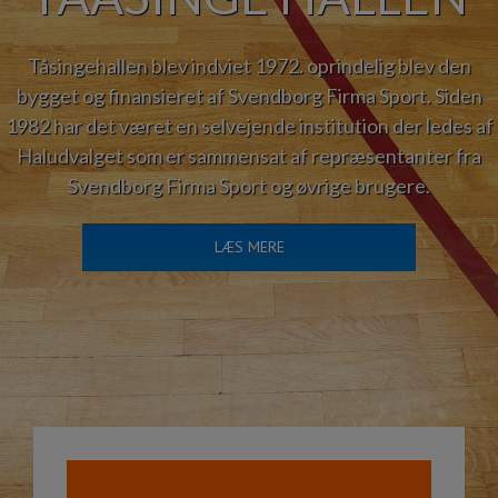
Tåsingehallen blev indviet 1972. oprindelig blev den
bygget og finansieret af Svendborg Firma Sport. Siden
1982 har det været en selvejende institution der ledes af
Haludvalget som er sammensat af repræsentanter fra
Svendborg Firma Sport og øvrige brugere.
LÆS MERE