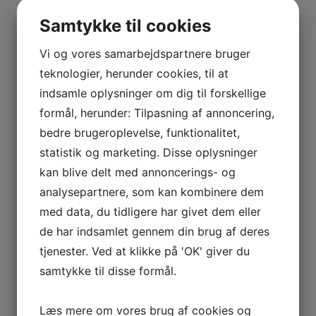
forskellige aktiviteter i hverdagen.
Samtykke til cookies
Se programmet her.
Vi og vores samarbejdspartnere bruger
teknologier, herunder cookies, til at
indsamle oplysninger om dig til forskellige
formål, herunder: Tilpasning af annoncering,
bedre brugeroplevelse, funktionalitet,
statistik og marketing. Disse oplysninger
kan blive delt med annoncerings- og
analysepartnere, som kan kombinere dem
med data, du tidligere har givet dem eller
GALLERI
de har indsamlet gennem din brug af deres
Har du lyst til at se vores billeder fra
tjenester. Ved at klikke på 'OK' giver du
forskellige arrangementer fra hallen
samtykke til disse formål.
så klik her.
Læs mere om vores brug af cookies og