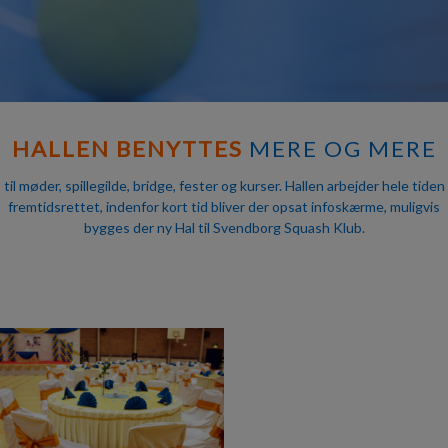
HALLEN BENYTTES
MERE OG MERE
til møder, spillegilde, bridge, fester og kurser. Hallen arbejder hele tiden
fremtidsrettet, indenfor kort tid bliver der opsat infoskærme, muligvis
bygges der ny Hal til Svendborg Squash Klub.