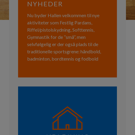
NYHEDER
Nu byder Hallen velkommen til nye
aktiviteter som Festlig Pardans,
Riffel/pistolskydning, Softtennis,
Gymnastik for de ”små”, men
selvfølgelig er der også plads til de
traditionelle sportsgrene: håndbold,
badminton, bordtennis og fodbold