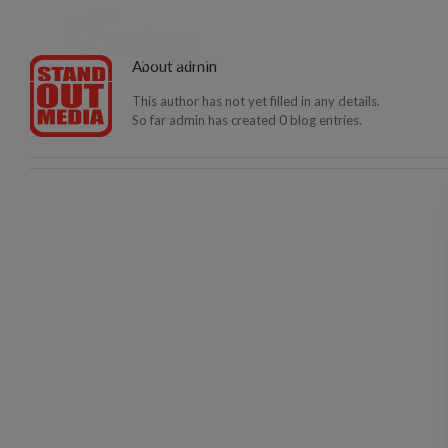
FORS
About
admin
This author has not yet filled in any details.
So far admin has created 0 blog entries.