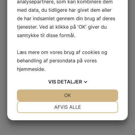
analysepartnere, som kan kombinere dem
med data, du tidligere har givet dem eller
de har indsamlet gennem din brug af deres
tjenester. Ved at klikke på 'OK' giver du
samtykke til disse formål.
Læs mere om vores brug af cookies og
behandling af persondata på vores
hjemmeside.
VIS
DETALJER
JA
NEJ
OK
JA
NEJ
NØDVENDIGE
PRÆFERENCER
AFVIS ALLE
JA
NEJ
JA
NEJ
MARKETING
STATISTIK