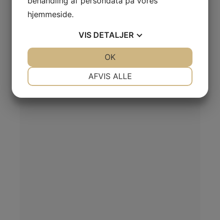
behandling af persondata på vores
hjemmeside.
VIS
DETALJER
JA
NEJ
OK
JA
NEJ
NØDVENDIGE
PRÆFERENCER
AFVIS ALLE
JA
NEJ
JA
NEJ
MARKETING
STATISTIK